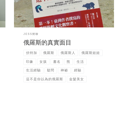
過會嫁過俄羅斯人，一切都不在計劃中。。。 一切
都是命運的作弄! 在和大河交往後才慢慢對俄羅斯
你
有一點了解，然後就有了一堆以下的疑問??? 俄羅
斯人沒事就帶著大熊散步?(並沒有，大河他從來沒
在俄羅斯路上看過大熊，只有在俄羅斯馬戲團看
JESS閒聊
過)俄羅斯人完全不怕冷?(好像真的是這樣。。。)
俄羅斯的真實面目
俄羅斯到處都是金髮美女? (其實很多俄羅斯美女不
是金髮，而是咖啡色髮色，但她們很流 行染成金
伏特加
俄羅斯
俄羅斯人
俄羅斯娃娃
髮，大家都要當金髮美女) 俄羅斯人都愛喝伏特加?
印象
女孩
書名
熊
生活
(不一定，我家的好像比較愛白酒和紅酒。我之前
和一些俄羅斯人吃 晚餐，也只有白酒，香檳可以
生活經驗
疑問
神祕
經驗
選，不見伏特加) 漸漸的我對俄羅斯又產生了很多
這不是你以為的俄羅斯
金髮美女
很多的疑問，不過在讀了以下的書以後，好像都找
到了一些解 答。 書的兩個作家都在俄羅斯生活了
不少時間，所以實實在在的分享了他們的俄羅斯生
活經驗。 書的內容真的很有趣，所以書一打開就讓
我覺得想一直讀下去! 尤其是其中女作者和俄羅斯
人交往的經驗。 還有書中描寫喜歡爭寵的俄羅斯
女孩們，和我聽說的都一樣呢! 大家對遙遠又神祕
(才不，一點也不神祕)的俄羅斯很好奇的話可以去