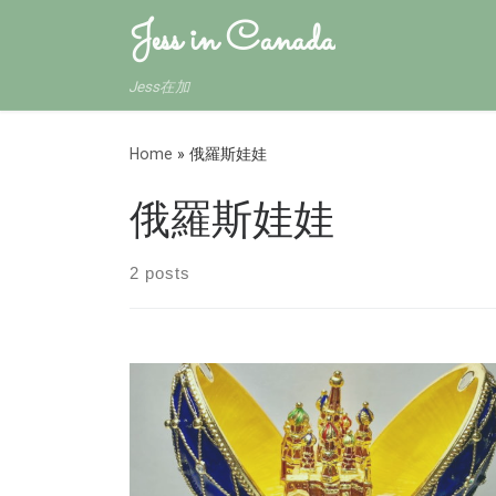
Jess in Canada
Jess在加
Home
»
俄羅斯娃娃
俄羅斯娃娃
2 posts
前陣子大河幫我在莫斯科訂的紀念品終於到手
他把我要的紀念品在網路商店上訂好，請網路商
店直接用郵局的EMS從莫斯科快遞到加拿大 差不多
10天左右到，時間上還可以。收到我朝思暮想的俄
羅斯娃娃們， 還有超華麗的蛋雕，和一堆小紀念品