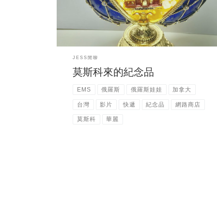
們，我整個人大開心
我就穿著居家服讓大
河拍了超隨性的實況開箱文，等大河剪好影片再給
大家看看
不過我在影片中是講國語（因為是給
們看的啊），很懷疑聽不懂國語的大河會怎麼編輯
我的影片哩⋯⋯ 我自己也很好奇
不過他工作很
JESS閒聊
忙，所以可能要等很久很久⋯⋯ 先給大家看看這其
莫斯科來的紀念品
中我最愛的華麗金蛋雕
因為超漂亮，這我準備下
次回台灣時帶回家，點綴我台灣家的客廳
EMS
俄羅斯
俄羅斯娃娃
加拿大
台灣
影片
快遞
紀念品
網路商店
莫斯科
華麗