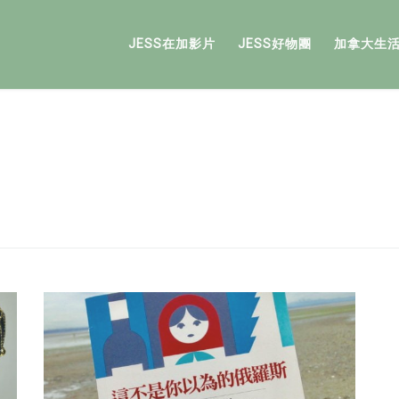
JESS在加影片
JESS好物團
加拿大生
大家對俄羅斯的印象是什麼?
老實說我在
認識大河之前我根本對俄羅斯完完全全的一無所
知。。。 對我來說俄羅斯就只是個又遙遠又冷死人
的國家，然後有著可愛的俄羅斯娃娃，印象就這麼
多 而已。 我從來沒想過會認識俄羅斯人，也沒想