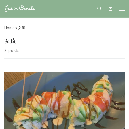
Jess in Canada
Search
Home
»
女孩
女孩
2 posts
看到一個少女說朋友的男朋友在吃飯時沒有幫女朋友剝蝦殼，真的太自
私，不貼心！那個大S的老公都幫大S剝蝦殼
，這才是好男人。 我看完
呆住了
我這輩子從沒想過要男人幫我
剝蝦殼。從小時候開始，我就
很享受自己剝蝦殼，自己吃。畢竟自己的手剝的蝦，自己才知道乾不乾
淨啊。 別人的手乾不乾淨，你怎麼知道？如果是髒的手幫你剝蝦殼，你
敢吃嗎？ 別人可能也忙著吃自己喜歡的食物，別人哪有閒功夫伺候你吃
蝦子呢？（我吃飯時很認真，沒時間顧及別人的） 如果我哪天真的想幫
別人剝蝦殼，那也八成是幫小孩剝吧。（有幫我姪子們剝蝦殼，沒問題
）但大人好手好腳的，我不懂為什麼不能用自己的手剝呢？？ 但我後
來看到一堆少女也留言回覆，不會幫女朋友剝蝦殼的男朋友不合格。應