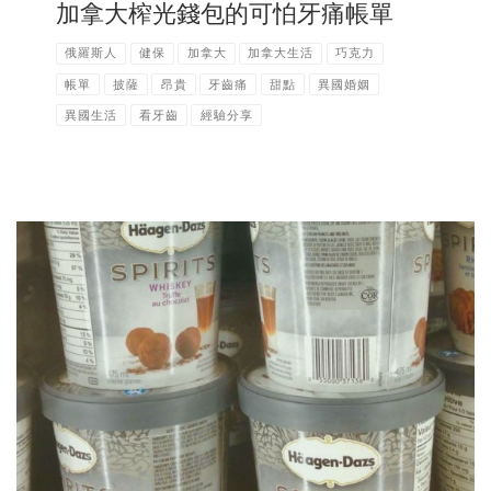
加拿大榨光錢包的可怕牙痛帳單
俄羅斯人
健保
加拿大
加拿大生活
巧克力
帳單
披薩
昂貴
牙齒痛
甜點
異國婚姻
異國生活
看牙齒
經驗分享
看到這些?哈根達司冰淇淋的口味就忍不住的想，加拿大人是有這麼愛?喝
酒嗎？（應該還好啊） 在加拿大很少聽到酒後鬧事或是酒後開車出車禍
的新聞啊⋯⋯ 看看這些冰淇淋，有威士忌、蘭姆酒、艾爾蘭奶酒的口
味?。不知道吃了這些冰淇淋後可不可以開車? ?小提醒：開車不喝酒，酒
後不開車哦！