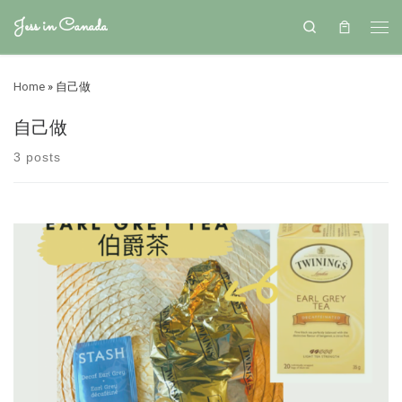
Jess in Canada
Search
Home
»
自己做
自己做
3 posts
之前的文寫到了伯爵奶茶London Fog, 發現好幾位對這個有興趣。 在加
拿大去星巴克時因為我喝咖啡會有心悸，所以常會點London Fog，在台
灣叫伯爵奶茶。 我很喜歡London Fog的特別香味，查了一下，是因為伯
爵茶Earl Grey Tea 含有佛手柑。 而佛手柑成分有著鎮定情緒的效果，難
怪好多人都喜歡伯爵茶的香味。 伯爵奶茶London Fog 的做法很簡單。
我自己喜歡濃醇的奶茶味，所以茶包一開始就會下牛奶。 我的做法是牛
奶倒入小鍋，也同時把伯爵茶茶包放入。 用小火慢慢把牛奶加熱到牛奶
滾開，小滾個幾分就關火。讓茶包在牛奶裡泡溫泉個幾分鐘。然後就可
以入杯開喝了～ 茶包會在牛奶加熱的同時慢慢散發出茶香，所以這樣煮
出來的奶茶是特別濃醇。 如果你沒有美國時間煮牛奶的話。也可以熱好