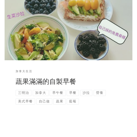
昨天吃了好吃又高熱量的台灣雞排?今天早上覺得我應該要平衡一下，吃
個比較健康的早餐。 準備完才發現也太豐盛了。?
加拿大生活
蔬果滿滿的自製早餐
三明治
加拿大
早午餐
早餐
沙拉
營養
美式早餐
自己做
蔬果
藍莓