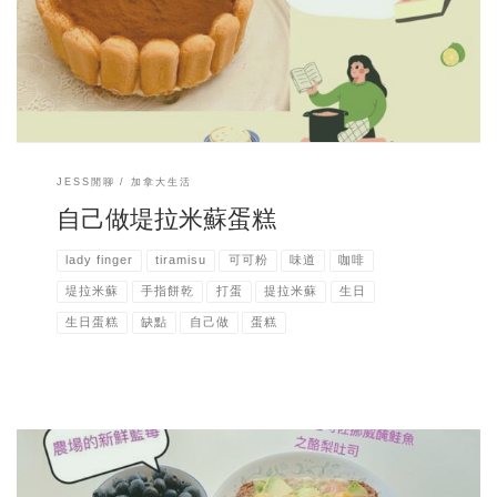
司不便宜， 難怪蛋糕店都賣一片一片的蛋糕 這樣子賣貴一點才能回本啊!
哈哈 覺得蛋糕真種東西雖然好吃，但久久吃一次就好，不然會被胖死
我的FB和IG有更多的照片和更新哦～ FB： 我是俄媳JESS
https://www.facebook.com/2cjess IG： 2cjess
https://www.instagram.com/2cjess/
JESS閒聊
加拿大生活
自己做堤拉米蘇蛋糕
lady finger
tiramisu
可可粉
味道
咖啡
堤拉米蘇
手指餅乾
打蛋
提拉米蘇
生日
生日蛋糕
缺點
自己做
蛋糕