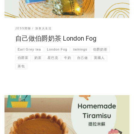
牛奶，把茶包放入就ready～有的人則是只用茶包泡好茶，再倒入熱牛
奶。這樣泡的奶茶會清爽一些。 而有的人是將牛奶打成奶霜再加入茶
裡。這喝起來又是不一樣的口感。就看各人喜歡的是哪一種口感。 關於
伯爵茶Earl Grey Tea 茶包的選擇，我家裡有英國Twinings的茶包, 也有
一般加拿大超市就買得到的Stash牌子的茶包。 Twinings的伯爵茶就是
JESS閒聊
加拿大生活
出名的，我在台灣的超市有看到。 Costco更是有大包裝的伯爵茶，買一
大包可以喝個好幾年！！Twinings的茶包真的夠香又濃，通常茶包一包
自己做伯爵奶茶 London Fog
可以夠我泡兩杯的。（很划算，主婦我大推！！） 其他品牌的伯爵茶茶
包的濃度就低一些，就真的是夠一杯份量的。 寒冷的冬天很適合在家為
Earl Grey tea
London Fog
twinings
伯爵奶茶
自己泡一杯好好喝，味道又好療癒的伯爵奶茶呢
伯爵茶
奶茶
星巴克
牛奶
自己做
英國人
茶包
這兩天太太我很忙。 我做了大河最想要的提拉米蘇蛋糕當他的生日蛋糕
光打蛋就打到我手好酸⋯⋯沒做過的我還要擔心會不好吃。 還好生日一
年就過一次，不用常常做蛋糕不然我的手會酸死 結果蛋糕比預期中好
吃，蛋糕一下就吃完了！ 如果要說缺點的話，就是家裡沒有咖啡酒。 不
然加了咖啡酒會更有味道 買材料時發現提拉米蘇的主角材料馬斯卡彭起