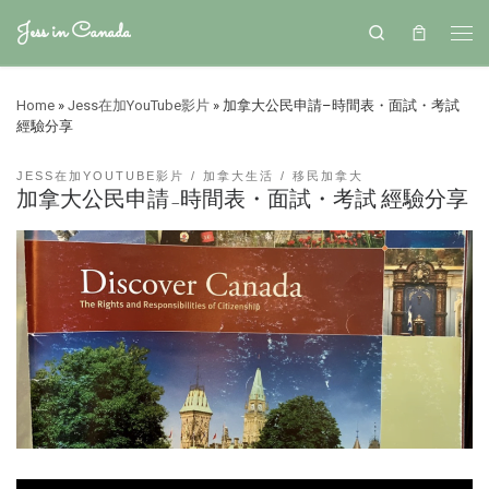
Jess in Canada
Search
Home
»
Jess在加YouTube影片
»
加拿大公民申請–時間表・面試・考試
經驗分享
JESS在加YOUTUBE影片
加拿大生活
移民加拿大
加拿大公民申請–時間表・面試・考試 經驗分享