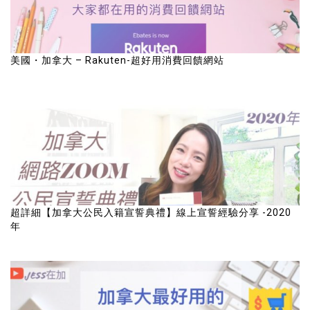
美國・加拿大 – Rakuten-超好用消費回饋網站
超詳細【加拿大公民入籍宣誓典禮】線上宣誓經驗分享 -2020
年