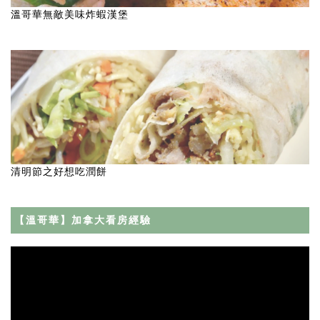
溫哥華無敵美味炸蝦漢堡
清明節之好想吃潤餅
【溫哥華】加拿大看房經驗
Video
Player