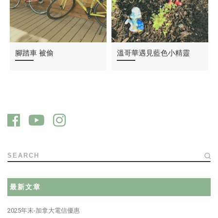
大吃大喝的週末
腳踏車 被偷
加拿大人瘋露營
溫哥華遇見藍色小精靈
SEARCH
最新文章
2025年末-加拿大電信優惠