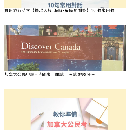
實用旅行英文【機場入境-海關/移民局問答】10 句常用句
加拿大公民申請–時間表・面試・考試 經驗分享