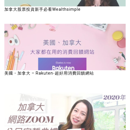
加拿大股票投資新手必看Wealthsimple
美國・加拿大 – Rakuten-超好用消費回饋網站