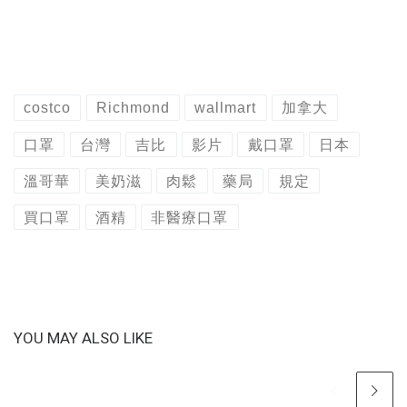
costco
Richmond
wallmart
加拿大
口罩
台灣
吉比
影片
戴口罩
日本
溫哥華
美奶滋
肉鬆
藥局
規定
買口罩
酒精
非醫療口罩
YOU MAY ALSO LIKE