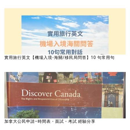
實用旅行英文【機場入境-海關/移民局問答】10 句常用句
加拿大公民申請–時間表・面試・考試 經驗分享