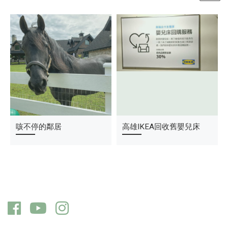
偽粽子
咳不停的鄰居
加拿大Costco 買什麼
高雄IKEA回收舊嬰兒床