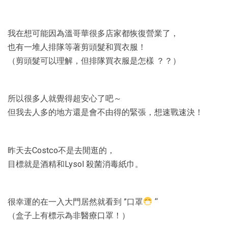
我在想可能因為溫哥華很多店家都恢復營業了，
也有一堆人排隊等著剪頭髮和買衣服！
（剪頭髮可以理解，但排隊買衣服是怎樣 ？？）
所以很多人就覺得超安心了吧～
但我去人多的地方還是會不由得的緊張，想速戰速決！
昨天去Costco不是去閒逛的，
目標就是酒精和Lysol 殺菌消毒紙巾。
很幸運的在一入大門居然就看到 ”口罩
“
（盒子上有標示為非醫療口罩！）