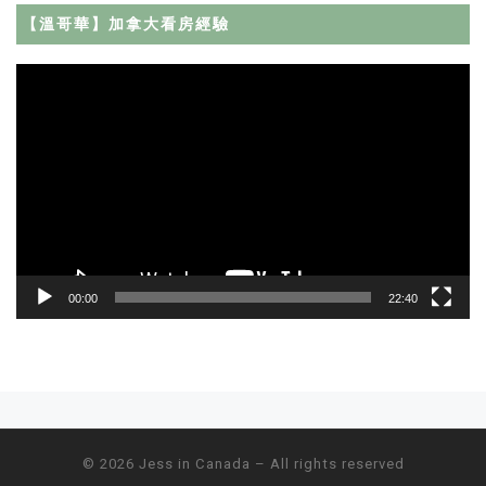
【溫哥華】加拿大看房經驗
Video
Player
00:00
22:40
Post navigation
© 2026
Jess in Canada
– All rights reserved