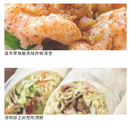
溫哥華無敵美味炸蝦漢堡
清明節之好想吃潤餅