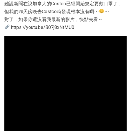
雖說新聞在說加拿大的Costco已經開始規定要戴口罩了，
但我們昨天傍晚去Costco時發現根本沒有啊⋯
⋯
對了，如果你還沒看我最新的影片，快點去看～
https://youtu.be/B07j8xNtMU0