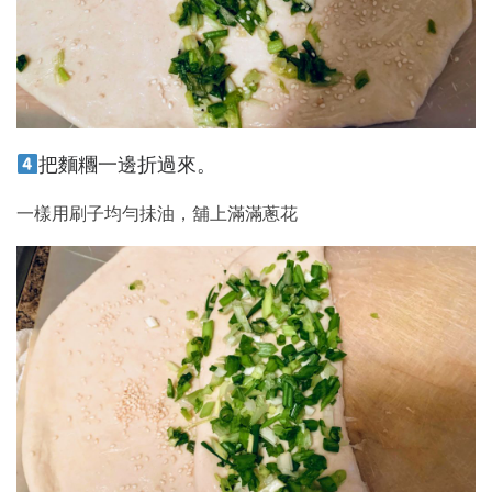
把麵糰一邊折過來。
一樣用刷子均勻抺油，舖上滿滿蔥花