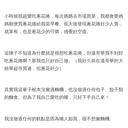
小時候我超愛吃蔥花捲，每次媽媽去市場買菜，我都會要媽
媽順便買蔥花捲給我當早餐。長大後發現蔥花捲好少人賣，
就算有，也是蔥花少的可憐，感覺好空虛。
這陣子不知道為什麼就是很想吃蔥花捲，但溫哥華買不到好
吃蔥花捲啊？那我也只好自己做。（我好久前在溫哥華的大
統華超市買過，但蔥花好少）
其實我這輩子根本沒撖過麵糰，也沒做過任何包子、餃子類
的麵食。但為了我自己愛吃的嘴，只好下手自己來！
我沒做過任何的糕點是因為懶人如我，很不想撖麵糰。