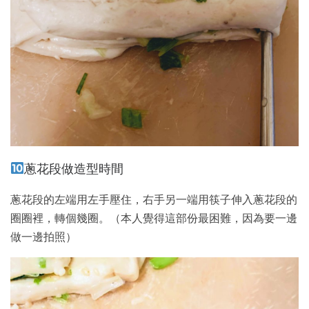
蔥花段做造型時間
蔥花段的左端用左手壓住，右手另一端用筷子伸入蔥花段的
圈圈裡，轉個幾圈。（本人覺得這部份最困難，因為要一邊
做一邊拍照）