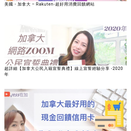
美國・加拿大 – Rakuten-超好用消費回饋網站
超詳細【加拿大公民入籍宣誓典禮】線上宣誓經驗分享 -2020
年