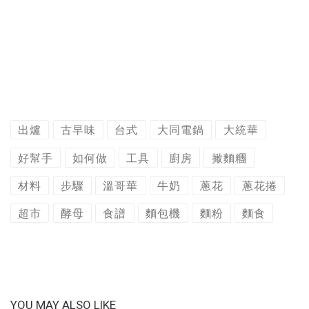
出爐
古早味
台式
大同電鍋
大統華
好幫手
如何做
工具
廚房
撖麵糰
材料
步驟
溫哥華
牛奶
蔥花
蔥花捲
超市
酵母
食譜
麵包機
麵粉
麵食
YOU MAY ALSO LIKE