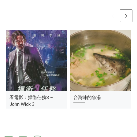
學俄文頭很暈
看電影：捍衛任務3 –
溫哥華看櫻花
台灣味的魚湯
John Wick 3