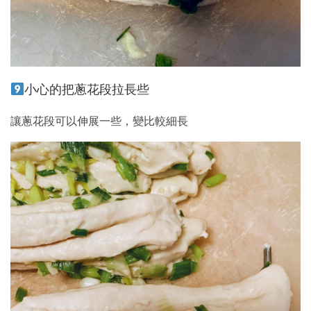
小心的把蔥花段拉長些
讓蔥花段可以伸展一些，變比較細長