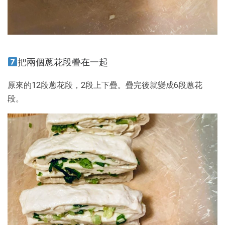
把兩個蔥花段疊在一起
原來的12段蔥花段，2段上下疊。疊完後就變成6段蔥花
段。