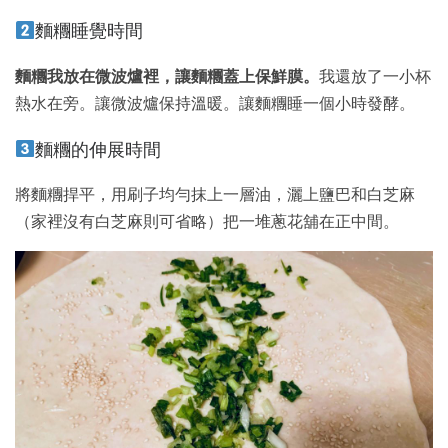
麵糰睡覺時間
麵糰我放在微波爐裡，讓麵糰蓋上保鮮膜。
我還放了一小杯
熱水在旁。讓微波爐保持溫暖。讓麵糰睡一個小時發酵。
麵糰的伸展時間
將麵糰捍平，用刷子均勻抹上一層油，灑上鹽巴和白芝麻
（家裡沒有白芝麻則可省略）把一堆蔥花舖在正中間。