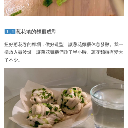
蔥花捲的麵糰成型
扭好蔥花卷的麵糰，做好造型，讓蔥花麵糰休息發酵。我一
樣放入微波爐，讓蔥花麵糰們睡了半小時。蔥花麵糰有變大
了不少。