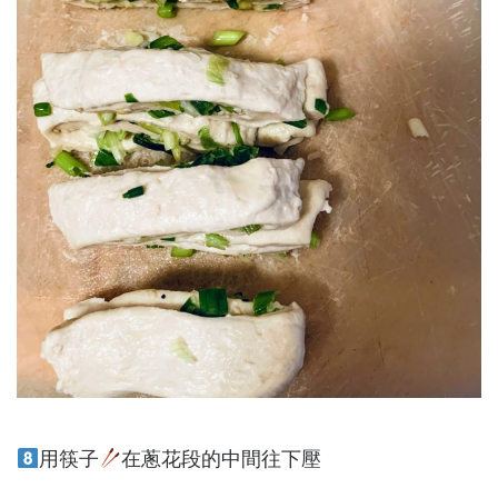
用筷子
在蔥花段的中間往下壓