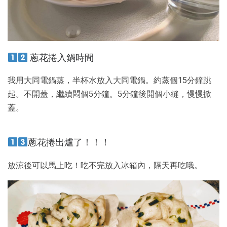
蔥花捲入鍋時間
我用大同電鍋蒸，半杯水放入大同電鍋。約蒸個15分鐘跳
起。不開蓋，繼續悶個5分鐘。5分鐘後開個小縫，慢慢掀
蓋。
蔥花捲出爐了！！！
放涼後可以馬上吃！吃不完放入冰箱內，隔天再吃哦。