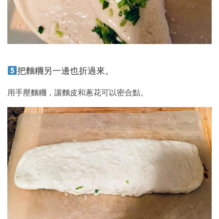
把麵糰另一邊也折過來。
用手壓麵糰，讓麵皮和蔥花可以密合點。