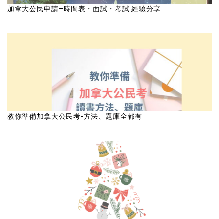
加拿大公民申請–時間表・面試・考試 經驗分享
教你準備加拿大公民考-方法、題庫全都有