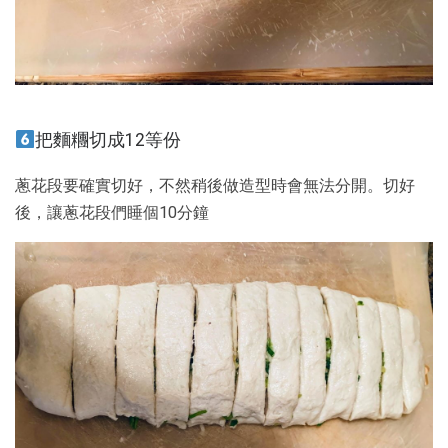
把麵糰切成12等份
蔥花段要確實切好，不然稍後做造型時會無法分開。切好
後，讓蔥花段們睡個10分鐘