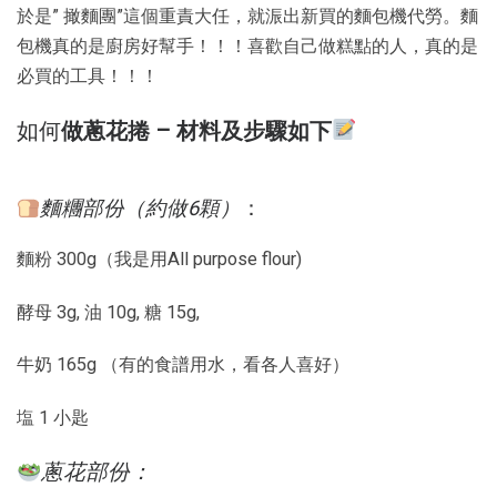
於是” 撖麵團”這個重責大任，就浱出新買的麵包機代勞。麵
包機真的是廚房好幫手！！！喜歡自己做糕點的人，真的是
必買的工具！！！
如何
做蔥花捲 – 材料及步驟如下
麵糰部份（約做6顆）
：
麵粉 300g（我是用All purpose flour)
酵母 3g, 油 10g, 糖 15g,
牛奶 165g （有的食譜用水，看各人喜好）
塩 1 小匙
蔥花部份：