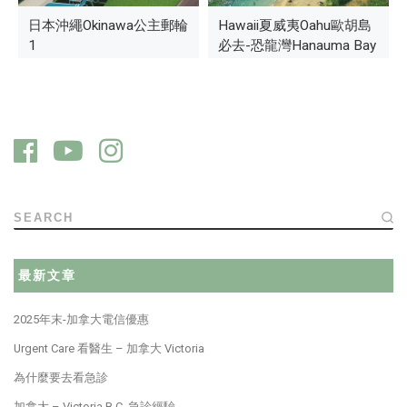
被酒店拒絕的女人
日本沖繩Okinawa公主郵輪
習慣大不同-起司Cheese篇
Hawaii夏威夷Oahu歐胡島
1
必去-恐龍灣Hanauma Bay
浮潛
SEARCH
最新文章
2025年末-加拿大電信優惠
Urgent Care 看醫生 – 加拿大 Victoria
為什麼要去看急診
加拿大 – Victoria B.C. 急診經驗