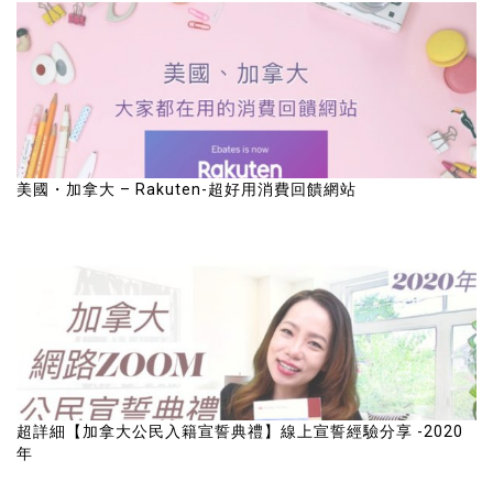
美國・加拿大 – Rakuten-超好用消費回饋網站
超詳細【加拿大公民入籍宣誓典禮】線上宣誓經驗分享 -2020
年