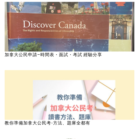
加拿大公民申請–時間表・面試・考試 經驗分享
教你準備加拿大公民考-方法、題庫全都有