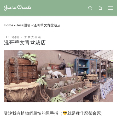
Jess in Canada
Search
Home
»
Jess閒聊
»
溫哥華文青盆栽店
JESS閒聊
加拿大生活
溫哥華文青盆栽店
雖說我有植物們超怕的黑手指（
就是種什麼都會死）