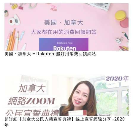
美國・加拿大 – Rakuten-超好用消費回饋網站
超詳細【加拿大公民入籍宣誓典禮】線上宣誓經驗分享 -2020
年