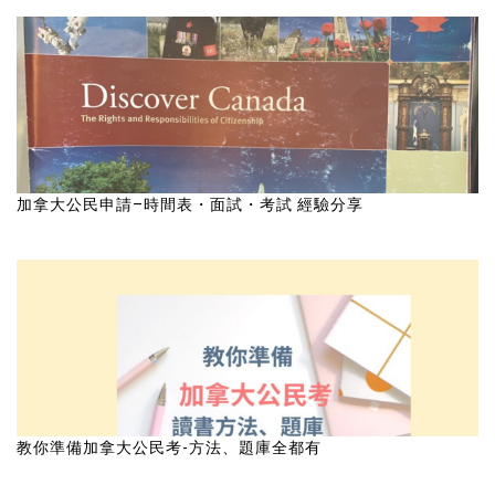
加拿大公民申請–時間表・面試・考試 經驗分享
教你準備加拿大公民考-方法、題庫全都有