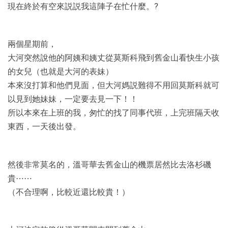
現在終於有空來説説我這陣子在忙什麼。?
兩個星期前，
大河突然說他的阿姨和姨丈從莫斯科飛到舊金山看快生小孩
的女兒（也就是大河的表妹）
本來沒打算和他們見面，但大河媽説難得不用回莫斯科就可
以見到她妹妹，一定要去見一下！！
所以本來在上班的我，匆忙的找了同事代班，上完班隔天收
東西，一天後出發。
然後非常莫名的，溫哥華去舊金山的機票居然比去洛杉磯
貴⋯⋯
（不合理啊，比較近還比較貴！）