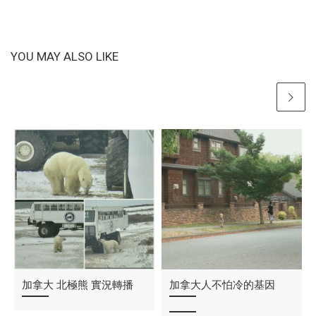
YOU MAY ALSO LIKE
在溫哥華採野生黑梅
加拿大 北極熊 實況轉播
加拿大哈根達司冰淇淋很
加拿大人不怕冷的基因
親民