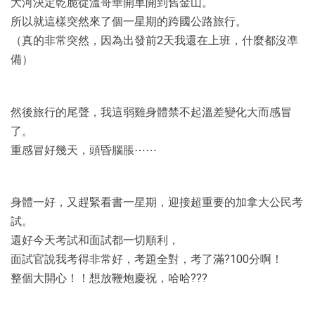
大河決定乾脆從溫哥華開車開到舊金山。
所以就這樣突然來了個一星期的跨國公路旅行。
（真的非常突然，因為出發前2天我還在上班，什麼都沒凖
備）
然後旅行的尾聲，我這弱雞身體禁不起溫差變化大而感冒
了。
重感冒好幾天，頭昏腦脹⋯⋯
身體一好，又趕緊看書一星期，迎接超重要的加拿大公民考
試。
還好今天考試和面試都一切順利，
面試官說我考得非常好，考題全對，考了滿?️100分啊！
整個大開心！！想放鞭炮慶祝，哈哈???