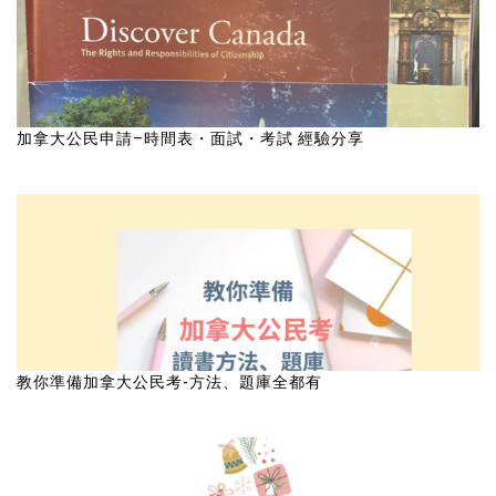
加拿大公民申請–時間表・面試・考試 經驗分享
教你準備加拿大公民考-方法、題庫全都有