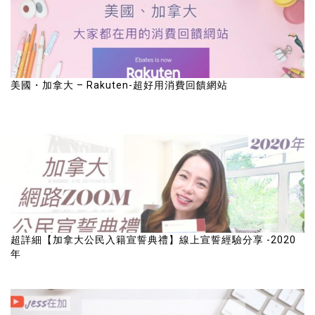
美國・加拿大 – Rakuten-超好用消費回饋網站
超詳細【加拿大公民入籍宣誓典禮】線上宣誓經驗分享 -2020
年