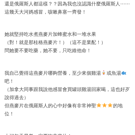
還是俄羅斯人都這樣？？因為我也沒認識什麼俄羅斯人⋯⋯
這幾天大河媽感冒，咳嗽鼻塞一齊發！
她就堅持吃水煮燕麥片加蜂蜜水和一堆水果
（對！就是那桂格燕麥片！）（這不是業配！）
問她要不要吃藥，她不要，只吃維他命！
我自己覺得這燕麥片哪夠營養，至少來個雞湯
或魚湯
吧！
（加拿大同事跟我說他感冒會買罐頭雞湯回家喝，這也好歹
說得過去）
但燕麥片在俄羅斯人的心中好像有非常神聖
的地
位！