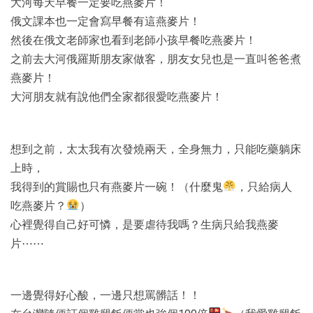
大河每天早餐一定要吃燕麥片！
俄文課本也一定會寫早餐有這燕麥片！
然後在俄文老師家也看到老師小孩早餐吃燕麥片！
之前去大河俄羅斯朋友家做客，朋友女兒也是一直叫爸爸煮
燕麥片！
大河朋友就有說他們全家都很愛吃燕麥片！
想到之前，太太我有次發燒兩天，全身無力，只能吃藥躺床
上時，
我得到的賞賜也只有燕麥片一碗！（什麼鬼
，只給病人
吃燕麥片？
）
心裡覺得自己好可憐，是要虐待我嗎？生病只給我燕麥
片⋯⋯
一邊覺得好心酸，一邊只想罵髒話！！