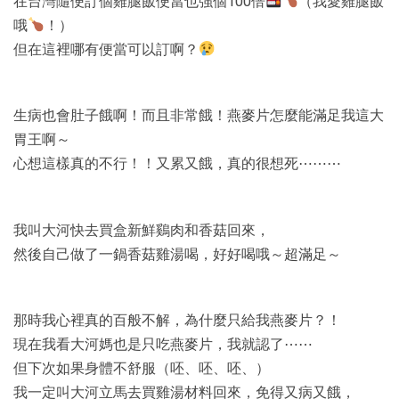
在台灣隨便訂個雞腿飯便當也強個100倍
（我愛雞腿飯
哦
！）
但在這裡哪有便當可以訂啊？
生病也會肚子餓啊！而且非常餓！燕麥片怎麼能滿足我這大
胃王啊～
心想這樣真的不行！！又累又餓，真的很想死⋯⋯⋯
我叫大河快去買盒新鮮鷄肉和香菇回來，
然後自己做了一鍋香菇雞湯喝，好好喝哦～超滿足～
那時我心裡真的百般不解，為什麼只給我燕麥片？！
現在我看大河媽也是只吃燕麥片，我就認了⋯⋯
但下次如果身體不舒服（呸、呸、呸、）
我一定叫大河立馬去買雞湯材料回來，免得又病又餓，