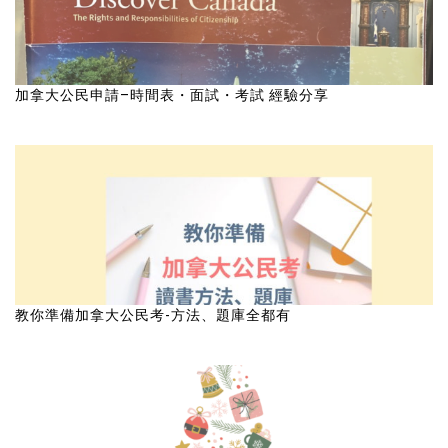
加拿大公民申請–時間表・面試・考試 經驗分享
教你準備加拿大公民考-方法、題庫全都有