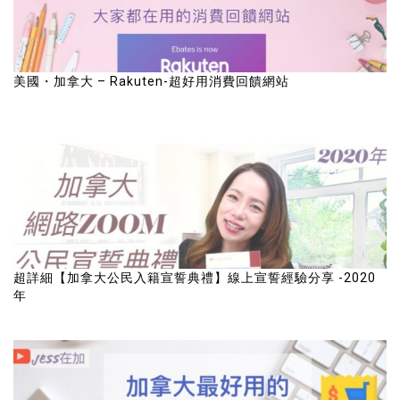
美國・加拿大 – Rakuten-超好用消費回饋網站
超詳細【加拿大公民入籍宣誓典禮】線上宣誓經驗分享 -2020
年