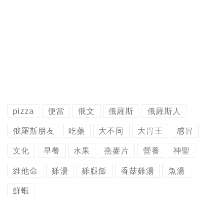
pizza
便當
俄文
俄羅斯
俄羅斯人
俄羅斯朋友
吃藥
大不同
大胃王
感冒
文化
早餐
水果
燕麥片
營養
神聖
維他命
雞湯
雞腿飯
香菇雞湯
魚湯
鮮蝦