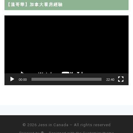
【溫哥華】加拿大看房經驗
Video
Player
00:00
22:40
Post navigation
© 2026
Jess in Canada
– All rights reserved