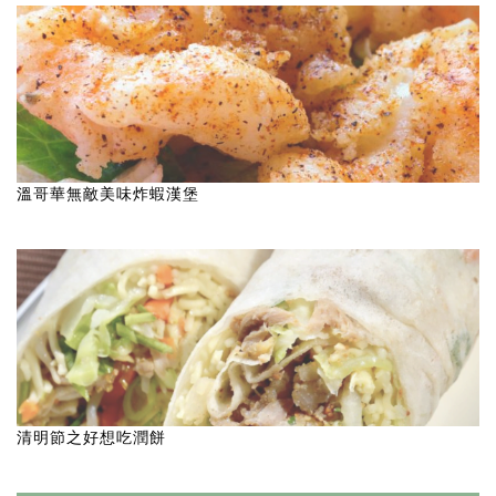
溫哥華無敵美味炸蝦漢堡
清明節之好想吃潤餅