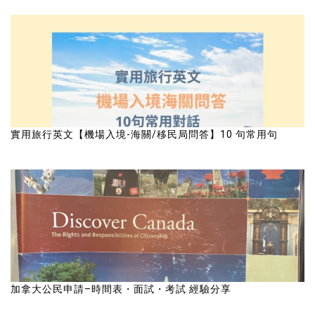
實用旅行英文【機場入境-海關/移民局問答】10 句常用句
加拿大公民申請–時間表・面試・考試 經驗分享