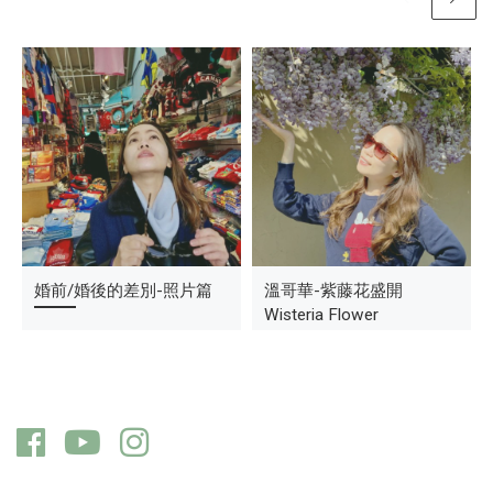
腳踏車攻擊事件
婚前/婚後的差別-照片篇
性感的蕾絲男子
溫哥華-紫藤花盛開
Wisteria Flower