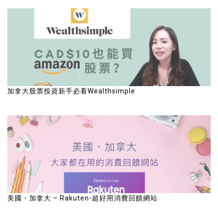
加拿大股票投資新手必看Wealthsimple
美國・加拿大 – Rakuten-超好用消費回饋網站