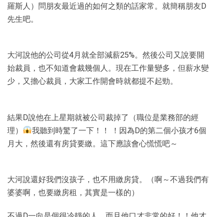
羅斯人）問朋友最近過的如何之類的話家常。就簡稱朋友D
先生吧。
大河說他的公司從4月就全部減薪25%。然後公司又說要開
始裁員，也不知道會裁幾個人。現在工作量變多，但薪水變
少，又擔心裁員，大家工作開會時就都提不起勁。
結果D說他在上星期就被公司裁掉了（職位是業務部的經
理）
我聽到時驚了一下！！ ！因為D的第二個小孩才6個
月大，然後還有房貸要繳。這下應該會心慌慌吧～
大河說還好我們沒孩子，也不用繳房貸。（啊～不過我們有
婆婆啊，也要繳房租，其實是一樣的）
不過D一向是個很冷靜的人，而且他口才非常的好！！他才