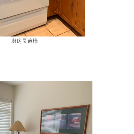
廚房長這樣
。
。