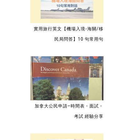
實用旅行英文【機場入境-海關/移
民局問答】10 句常用句
加拿大公民申請–時間表・面試・
考試 經驗分享