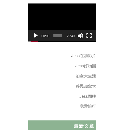
Video
Player
00:00
22:40
Jess在加影片
Jess好物團
加拿大生活
移民加拿大
Jess閒聊
我愛旅行
最新文章