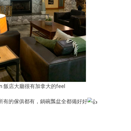
k in 飯店大廳很有加拿大的feel
所有的傢俱都有，鍋碗瓢盆全都備好好