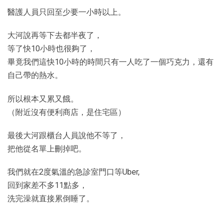
醫護人員只回至少要一小時以上。
大河說再等下去都半夜了，
等了快10小時也很夠了，
畢竟我們這快10小時的時間只有一人吃了一個巧克力，還有
自己帶的熱水。
所以根本又累又餓。
（附近沒有便利商店，是住宅區）
最後大河跟櫃台人員說他不等了，
把他從名單上刪掉吧。
我們就在2度氣溫的急診室門口等Uber,
回到家差不多11點多，
洗完澡就直接累倒睡了。