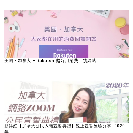
美國・加拿大 – Rakuten-超好用消費回饋網站
超詳細【加拿大公民入籍宣誓典禮】線上宣誓經驗分享 -2020
年