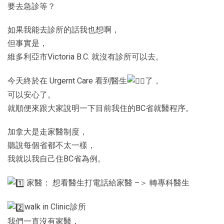
要去急診等？
如果我能去診所的話我也想啊，
但事實是，
維多利亞市Victoria B.C. 就沒有診所可以去。
今天終於在 Urgernt Care 看到醫生
了，
可以安心了。
就順便來跟大家說明一下目前我住的BC省就醫程序。
加拿大是走家醫制度，
聽說每個省都不太一樣，
我就以我自己住BC省為例。
家醫： 想看醫生打電話給家醫 –＞ 轉專科醫生
walk in Clinic診所
我們一直沒有家醫，