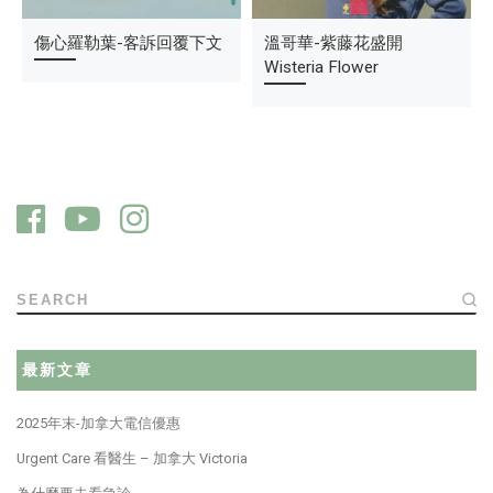
惡意的英國旅客
傷心羅勒葉-客訴回覆下文
溫哥華雨季的最佳活動
溫哥華-紫藤花盛開
Wisteria Flower
SEARCH
最新文章
2025年末-加拿大電信優惠
Urgent Care 看醫生 – 加拿大 Victoria