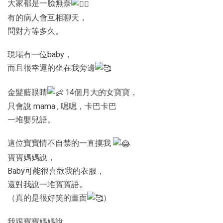
大家都是一臉無奈
有的病人會互相聊天，
問對方等多久。
現場有一位baby，
而且很幸運的坐在我旁邊
金髮藍眼睛
14個月大的女寶寶，
只會說 mama , 嗯嗯，卡巴卡巴
一堆嬰兒語。
這位寶寶情不自禁的一直摸我
寶寶媽媽說，
Baby可能很喜歡我的衣服，
還對我說一堆寶寶語。
（真的是很好笑的畫面
）
我跟寶寶媽媽說，