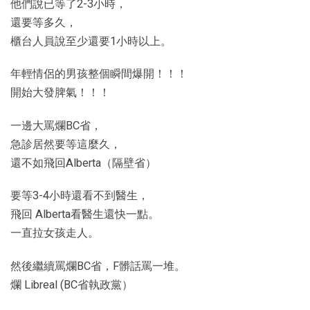
他們說已等了2-3小時，
還要等多久，
櫃台人員說至少還要1小時以上。
年輕情侶的男孩整個瞬間爆開！！！
開始大發脾氣！！！
一邊大罵爛BC省，
急診居然要等這麼久，
還不如飛回Alberta（隔壁省）
要等3-4小時還看不到醫生，
飛回 Alberta看醫生還快一點。
一直拉女孩走人。
然後繼續罵爛BC省，F髒話罵一堆。
爛 Libreal (BC省執政黨）