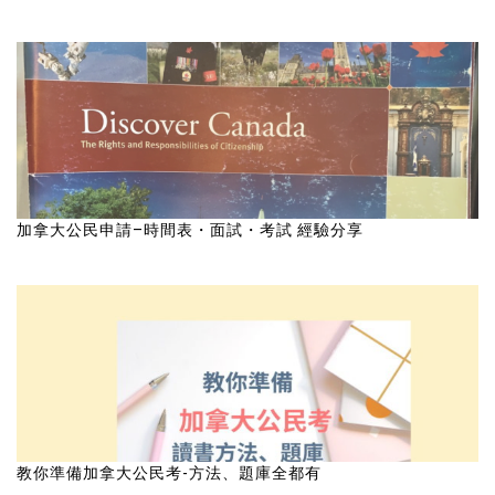
加拿大公民申請–時間表・面試・考試 經驗分享
教你準備加拿大公民考-方法、題庫全都有