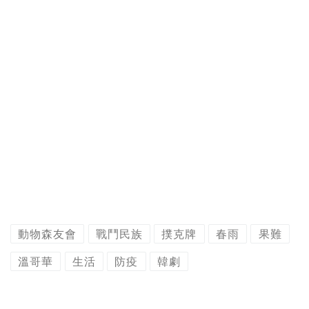
動物森友會
戰鬥民族
撲克牌
春雨
果難
溫哥華
生活
防疫
韓劇