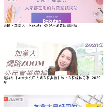
美國・加拿大 – Rakuten-超好用消費回饋網站
超詳細【加拿大公民入籍宣誓典禮】線上宣誓經驗分享 -2020
年