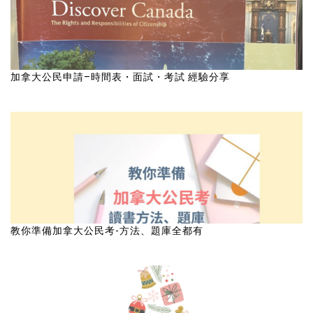
加拿大公民申請–時間表・面試・考試 經驗分享
教你準備加拿大公民考-方法、題庫全都有