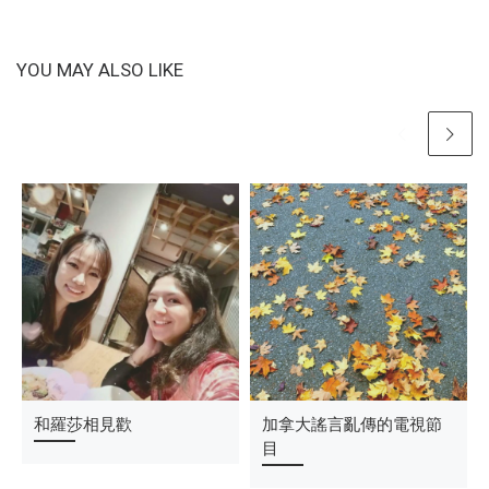
YOU MAY ALSO LIKE
溫哥華的黃金秋天
和羅莎相見歡
看TLC到美國結婚去-做惡
加拿大謠言亂傳的電視節
夢
目