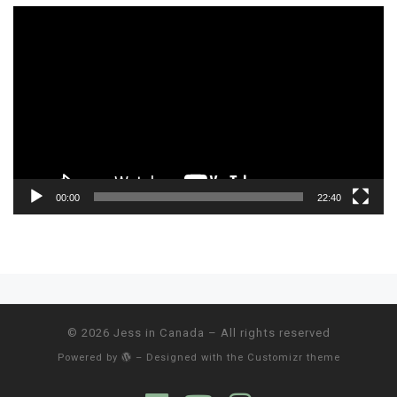
Video
Player
00:00
22:40
Post navigation
© 2026
Jess in Canada
– All rights reserved
Powered by
– Designed with the
Customizr theme