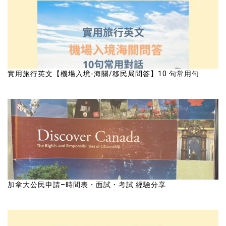
實用旅行英文【機場入境-海關/移民局問答】10 句常用句
加拿大公民申請–時間表・面試・考試 經驗分享