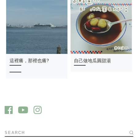
第一次挑戰韓式擠花蛋
這裡癢，那裡也癢?
不該吃誠實豆沙包的我
自己做地瓜圓甜湯
糕。成功！！
SEARCH