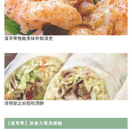
溫哥華無敵美味炸蝦漢堡
清明節之好想吃潤餅
【溫哥華】加拿大看房經驗