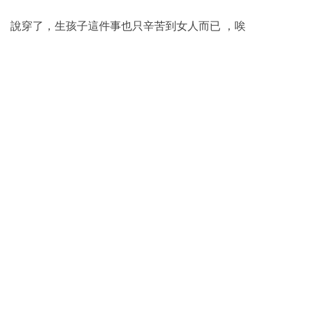
說穿了，生孩子這件事也只辛苦到女人而已 ，唉