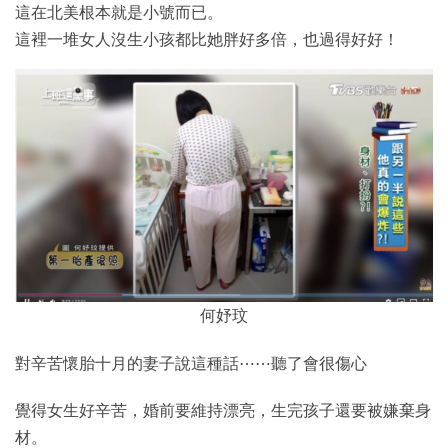
這在北美根本就是小號而已。
這裡一堆女人沒生小孩都比她胖好多倍，也過得好好！
何妤玟
對辛苦懷胎十月的妻子說這種話⋯⋯聽了會很傷心
覺得女生好辛苦，婚前要維持漂亮，生完孩子還要被嫌棄身
材。