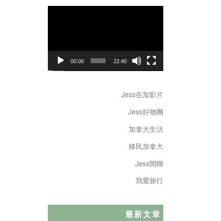
Video
Player
00:00
22:40
Jess在加影片
Jess好物團
加拿大生活
移民加拿大
Jess閒聊
我愛旅行
最新文章