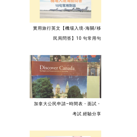
變成癌症。所以她不會做任
何處理，惟一的辦法就是自
費做醫美去處理。（想說那
就算了） 然後我又提到上星
實用旅行英文【機場入境-海關/移
期的熱浪導致我的蕁痲疹發
作，長疹的地方超癢的，而
民局問答】10 句常用句
且時不時會腫起來。 皮膚科
醫生說，醫生轉介你過來的
資料又沒寫到這個。你之前
去看家醫時為什麼沒跟他
說！！然後現在來跟我講這
些。（我聽到心裡就開始升
了小火 ） 我只好回覆她，我
去看醫生時是一個多月前的
事，我蕁痲疹發作是上星期
加拿大公民申請–時間表・面試・
的事，我有什麼辦法提早
考試 經驗分享
說？更何況我現在來不就是
看皮膚的問題嗎？（機車
也，我是有預見未來的能力
嗎）（你是皮膚科醫生，我