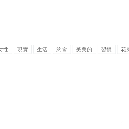
女性
現實
生活
約會
美美的
習慣
花