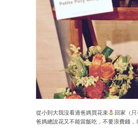
從小到大我沒看過爸媽買花束
回家（只
爸媽總說花又不能當飯吃，不要浪費錢，