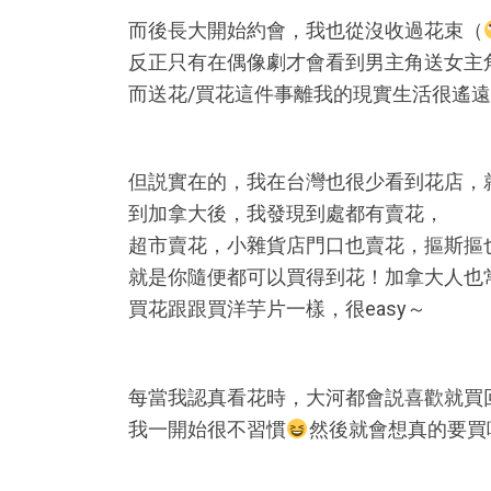
而後長大開始約會，我也從沒收過花束（
反正只有在偶像劇才會看到男主角送女主
而送花/買花這件事離我的現實生活很遙
但説實在的，我在台灣也很少看到花店，
到加拿大後，我發現到處都有賣花，
超市賣花，小雜貨店門口也賣花，摳斯摳
就是你隨便都可以買得到花！加拿大人也
買花跟跟買洋芋片一樣，很easy～
每當我認真看花時，大河都會説喜歡就買
我一開始很不習慣
然後就會想真的要買