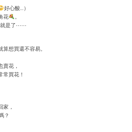
好心酸…）
角花
。
遠就是了⋯⋯
就算想買還不容易。
也賣花，
常常買花！
回家，
嗎？