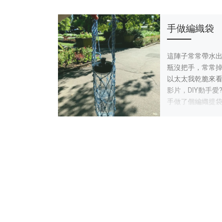
忙碌打掃的
手做編織袋
今天溫哥華的天
這陣子常常帶水出
壞，
瓶沒把手，常常掉
晴時
我和大河今天乾
以太太我乾脆來看Y
掃，吸地毯（真
影片，DIY動手愛
毯，很會積灰塵
手做了個編織提
（大樓共用洗衣
東西。突然覺得
超不方便）我還
哦?～（明明很簡
餃
做幾個後就來開
累死的
水餃，一起看著
樣??
居然就雙雙在沙
了。