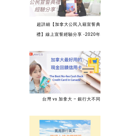
以店
敢
年。我朋友在隔壁卡加利要
館。 台灣檢疫系統確認截圖
在去
所以
照背部脊椎的片，等了一年
工作人員會一一確認你的台
在家
己一
多。。天啊。。。而且她還
灣的手機是否已收到檢疫系
子來
完自己
超詳細【加拿大公民入籍宣誓典
排到晚上11點跳回來。 所以
統的回覆確認簡訊訊息。
好吃
準備
醫生幫我排到哪個專科醫生
（需要點手機簡訊的連結，
禮】線上宣誓經驗分享 -2020年
子去
呢！
我就去。我沒得選的。 雖說
要開網路，連結到網站，用
底會
我先上網查了一下幫我排到
護照號碼來打開檔案） 有綠
的皮膚科醫生評價，評價沒
色條碼那部份 – 記得一樣要
的化
有太好，也先幫自己心裡打
截圖，之後會用到。 （發現
D和
了針。但今天看完醫生還真
有很多人卡在這關，排好
帶著
的是，GOD～網友的話是千
久） 如果沒有台灣電信公司
作材
真萬確啊～ 首先我準時到了
Sim卡的也不用擔心， […]
診所，一等就等了20分鐘
718
（這很正常） 見到皮膚科醫
台灣 vs 加拿大 – 銀行大不同
, BC,
生（是寶萊塢那國的）我跟
醫生說了哪裡和哪裡的皮膚
有腫塊。醫生直接說那是
XXX，另一個是XXX都很普
遍，沒有什麼關係，也不會