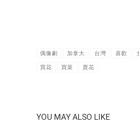
偶像劇
加拿大
台灣
喜歡
買花
買菜
賣花
YOU MAY ALSO LIKE