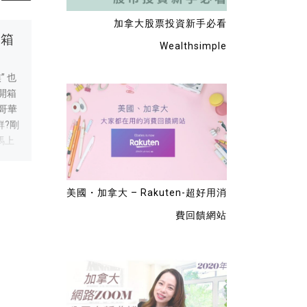
加拿大股票投資新手必看
皂
開箱
溫哥華-看皮膚科醫生
疫情期間 – 入境台灣
Wealthsimple
的不開心經驗
詳細過程分享
，就
” 也
起來
 開箱
前幾天去看皮膚科醫生，等
這篇文章是延續上一篇-疫情
就一
哥華
了一個多月才看到。看完皮
期間搭機前要準備什麼？ 疫
。
鮮?剛
膚科醫生，整個一肚子氣！
情期間好不容易搭上回台灣
買去
馬上
先說明一下，加拿大和台灣
的班機，當飛機抵達台灣桃
準備
子只
不一樣，在台灣想看哪個醫
園機場又會再過哪些關卡
膽壽
很不
生就直接去掛號就好。 加拿
呢？ 直接看影片
就
理海
大一般是先去看家醫（我沒
https://youtu.be/z14urhod
美國・加拿大 – Rakuten-超好用消
去做
海膽
家醫就去一般診所 Walk In
AG4 抵達台灣後一下飛機，
費回饋網站
DIY
是掏出
Clinic）然後依你的身體狀況
離開班機門沒多久就開始排
，和
膽壽
問題，再轉診看專科醫生。
隊。 入境過程 取得台灣檢疫
啊～
態）
通常都要等上幾個月，快則
系統確認圖– 過海關、領行
哈
 “海
一個月（非常少），慢
李 — 領取唾液檢查的容器和
雞心、
材料
的。。。很難說。。。 大河
表單 （快篩劑） – 做唾液檢
望大
！因
之前要拍個胸部X光等了快半
查 — 搭免疫計程車去隔離旅