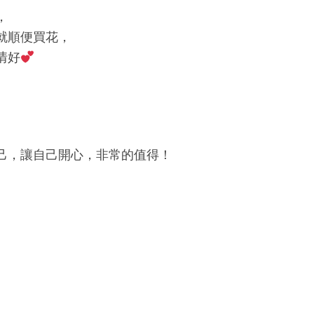
，
就順便買花，
情好
己，讓自己開心，非常的值得！