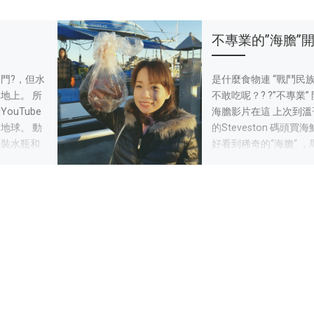
星期六
自己動手做手工
不專業的”海膽”
氣忽好忽
門?，但水
前陣子用了手工皀以後
是什麼食物連 “戰鬥民族
地上。 所
多雲偶陣雨
深深的愛上手工皀，用
不敢吃呢？? ?”不專業”
脆在家打
ouTube
真的就是不一樣，然後
海膽影片在這 上次到溫
的不愛地
?地球。 動
直想著自己也來做做看
的Steveston 碼頭買海
）洗衣服
袋裝水瓶和
週末時就叫大河載我去
好看到稀奇的“海膽“ ，
機、烘乾機
自己手很巧
手工皂的材料和工具，
買一大顆！ 明明我這輩
包了一盤水
單） 說不定
有空來挑戰
在日本料理餐廳吃過海
大河
放下單這
兩個人吃完
解，他說喜歡就用買的
司，完全不知道如何清
旅遊節目，
好，何必花時間又花錢
膽？？但看在新鮮大顆
發
上睡著
那手工皂。 我説自己動手
一顆只要加幣5塊！還
看到東西完成的滿足感
錢包～（可以做N個海
去店裡買現成的不一樣
司，貪小便宜的主婦心
聽完，他還是不解，哈
看看我如何”不專業開箱”
膽”吧！敢吃豬耳朵、
這家溫哥華賣手工皂
的店家很特別！因為希
雞肝的俄羅斯人大河媽